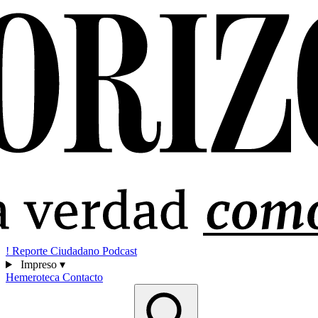
!
Reporte Ciudadano
Podcast
Impreso
▾
Hemeroteca
Contacto