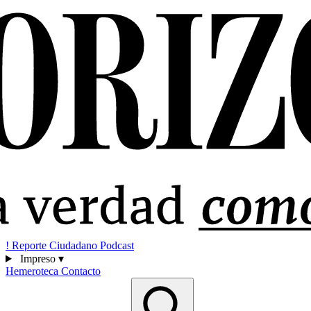
!
Reporte Ciudadano
Podcast
Impreso
▾
Hemeroteca
Contacto