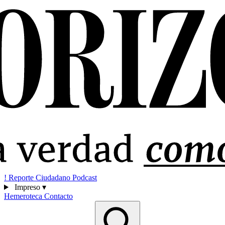
!
Reporte Ciudadano
Podcast
Impreso
▾
Hemeroteca
Contacto