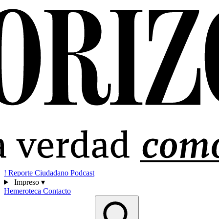
!
Reporte Ciudadano
Podcast
Impreso
▾
Hemeroteca
Contacto