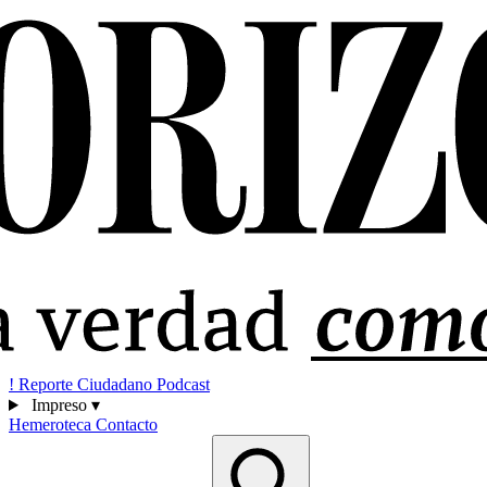
!
Reporte Ciudadano
Podcast
Impreso
▾
Hemeroteca
Contacto