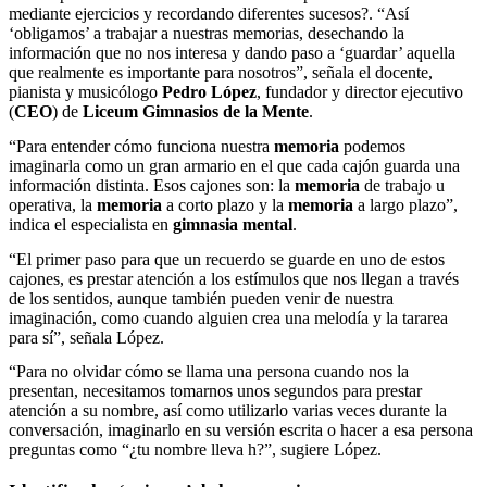
mediante ejercicios y recordando diferentes sucesos?. “Así
‘obligamos’ a trabajar a nuestras memorias, desechando la
información que no nos interesa y dando paso a ‘guardar’ aquella
que realmente es importante para nosotros”, señala el docente,
pianista y musicólogo
Pedro López
, fundador y director ejecutivo
(
CEO
) de
Liceum Gimnasios de la Mente
.
“Para entender cómo funciona nuestra
memoria
podemos
imaginarla como un gran armario en el que cada cajón guarda una
información distinta. Esos cajones son: la
memoria
de trabajo u
operativa, la
memoria
a corto plazo y la
memoria
a largo plazo”,
indica el especialista en
gimnasia mental
.
“El primer paso para que un recuerdo se guarde en uno de estos
cajones, es prestar atención a los estímulos que nos llegan a través
de los sentidos, aunque también pueden venir de nuestra
imaginación, como cuando alguien crea una melodía y la tararea
para sí”, señala López.
“Para no olvidar cómo se llama una persona cuando nos la
presentan, necesitamos tomarnos unos segundos para prestar
atención a su nombre, así como utilizarlo varias veces durante la
conversación, imaginarlo en su versión escrita o hacer a esa persona
preguntas como “¿tu nombre lleva h?”, sugiere López.