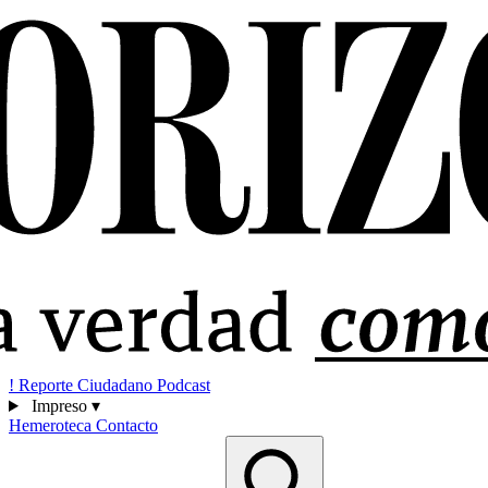
!
Reporte Ciudadano
Podcast
Impreso
▾
Hemeroteca
Contacto