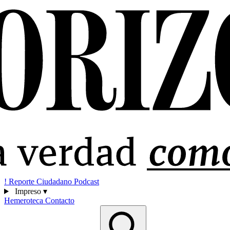
!
Reporte Ciudadano
Podcast
Impreso
▾
Hemeroteca
Contacto