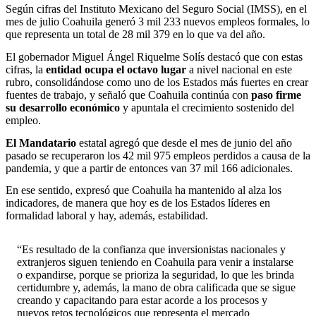
Según cifras del Instituto Mexicano del Seguro Social (IMSS), en el
mes de julio Coahuila generó 3 mil 233 nuevos empleos formales, lo
que representa un total de 28 mil 379 en lo que va del año.
El gobernador Miguel Ángel Riquelme Solís destacó que con estas
cifras, la
entidad ocupa el octavo lugar
a nivel nacional en este
rubro, consolidándose como uno de los Estados más fuertes en crear
fuentes de trabajo, y señaló que Coahuila continúa con
paso firme
su desarrollo económico
y apuntala el crecimiento sostenido del
empleo.
El Mandatario
estatal agregó que desde el mes de junio del año
pasado se recuperaron los 42 mil 975 empleos perdidos a causa de la
pandemia, y que a partir de entonces van 37 mil 166 adicionales.
En ese sentido, expresó que Coahuila ha mantenido al alza los
indicadores, de manera que hoy es de los Estados líderes en
formalidad laboral y hay, además, estabilidad.
“Es resultado de la confianza que inversionistas nacionales y
extranjeros siguen teniendo en Coahuila para venir a instalarse
o expandirse, porque se prioriza la seguridad, lo que les brinda
certidumbre y, además, la mano de obra calificada que se sigue
creando y capacitando para estar acorde a los procesos y
nuevos retos tecnológicos que representa el mercado