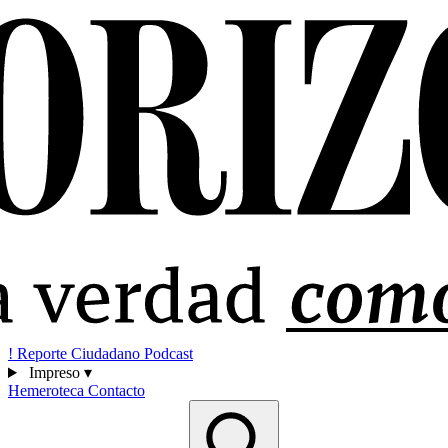
!
Reporte Ciudadano
Podcast
Impreso
▾
Hemeroteca
Contacto