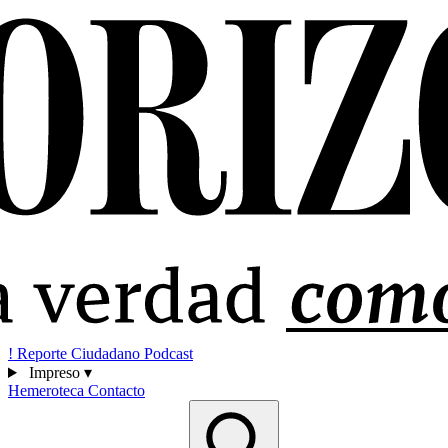
!
Reporte Ciudadano
Podcast
Impreso
▾
Hemeroteca
Contacto