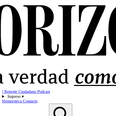
!
Reporte Ciudadano
Podcast
Impreso
▾
Hemeroteca
Contacto