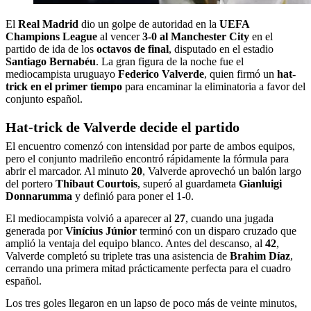
El
Real Madrid
dio un golpe de autoridad en la
UEFA
Champions League
al vencer
3-0 al Manchester City
en el
partido de ida de los
octavos de final
, disputado en el estadio
Santiago Bernabéu
. La gran figura de la noche fue el
mediocampista uruguayo
Federico Valverde
, quien firmó un
hat-
trick en el primer tiempo
para encaminar la eliminatoria a favor del
conjunto español.
Hat-trick de Valverde decide el partido
El encuentro comenzó con intensidad por parte de ambos equipos,
pero el conjunto madrileño encontró rápidamente la fórmula para
abrir el marcador. Al minuto
20
, Valverde aprovechó un balón largo
del portero
Thibaut Courtois
, superó al guardameta
Gianluigi
Donnarumma
y definió para poner el 1-0.
El mediocampista volvió a aparecer al
27
, cuando una jugada
generada por
Vinícius Júnior
terminó con un disparo cruzado que
amplió la ventaja del equipo blanco. Antes del descanso, al
42
,
Valverde completó su triplete tras una asistencia de
Brahim Díaz
,
cerrando una primera mitad prácticamente perfecta para el cuadro
español.
Los tres goles llegaron en un lapso de poco más de veinte minutos,