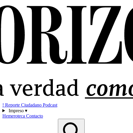
!
Reporte Ciudadano
Podcast
Impreso
▾
Hemeroteca
Contacto