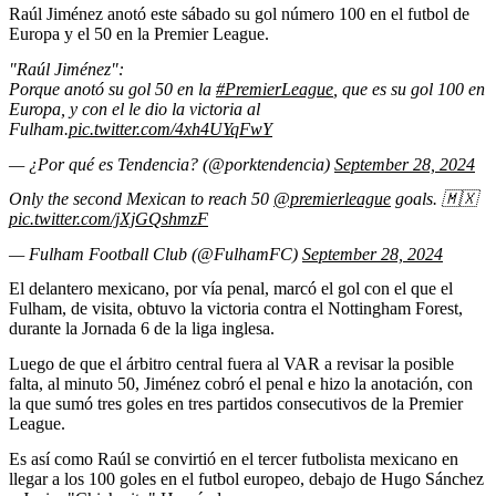
Raúl Jiménez anotó este sábado su gol número 100 en el futbol de
Europa y el 50 en la Premier League.
"Raúl Jiménez":
Porque anotó su gol 50 en la
#PremierLeague
, que es su gol 100 en
Europa, y con el le dio la victoria al
Fulham.
pic.twitter.com/4xh4UYqFwY
— ¿Por qué es Tendencia? (@porktendencia)
September 28, 2024
Only the second Mexican to reach 50
@premierleague
goals. 🇲🇽
pic.twitter.com/jXjGQshmzF
— Fulham Football Club (@FulhamFC)
September 28, 2024
El delantero mexicano, por vía penal, marcó el gol con el que el
Fulham, de visita, obtuvo la victoria contra el Nottingham Forest,
durante la Jornada 6 de la liga inglesa.
Luego de que el árbitro central fuera al VAR a revisar la posible
falta, al minuto 50, Jiménez cobró el penal e hizo la anotación, con
la que sumó tres goles en tres partidos consecutivos de la Premier
League.
Es así como Raúl se convirtió en el tercer futbolista mexicano en
llegar a los 100 goles en el futbol europeo, debajo de Hugo Sánchez