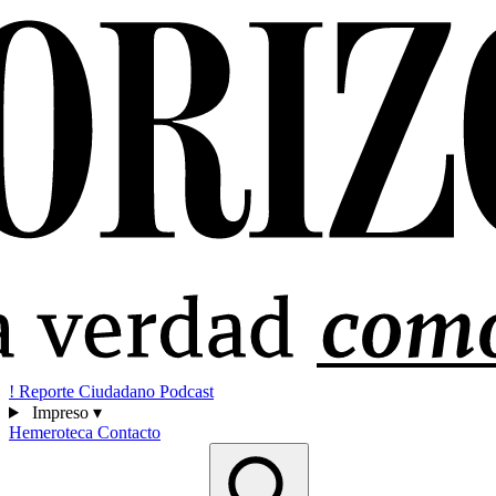
!
Reporte Ciudadano
Podcast
Impreso
▾
Hemeroteca
Contacto