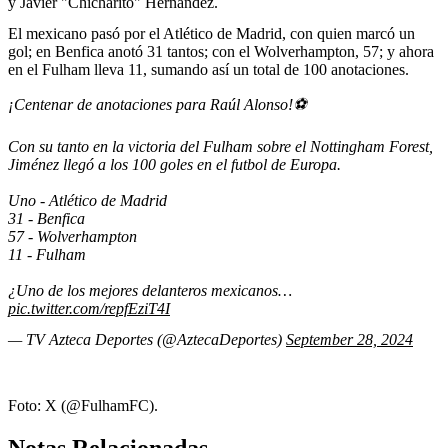
y Javier "Chicharito" Hernández.
El mexicano pasó por el Atlético de Madrid, con quien marcó un
gol; en Benfica anotó 31 tantos; con el Wolverhampton, 57; y ahora
en el Fulham lleva 11, sumando así un total de 100 anotaciones.
¡Centenar de anotaciones para Raúl Alonso!⚽️
Con su tanto en la victoria del Fulham sobre el Nottingham Forest,
Jiménez llegó a los 100 goles en el futbol de Europa.
Uno - Atlético de Madrid
31 - Benfica
57 - Wolverhampton
11 - Fulham
¿Uno de los mejores delanteros mexicanos…
pic.twitter.com/repfEziT4I
— TV Azteca Deportes (@AztecaDeportes)
September 28, 2024
Foto: X (@FulhamFC).
Notas Relacionadas