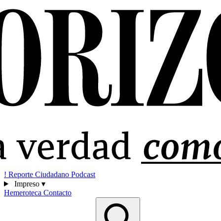
!
Reporte Ciudadano
Podcast
Impreso
▾
Hemeroteca
Contacto