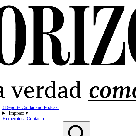
!
Reporte Ciudadano
Podcast
Impreso
▾
Hemeroteca
Contacto