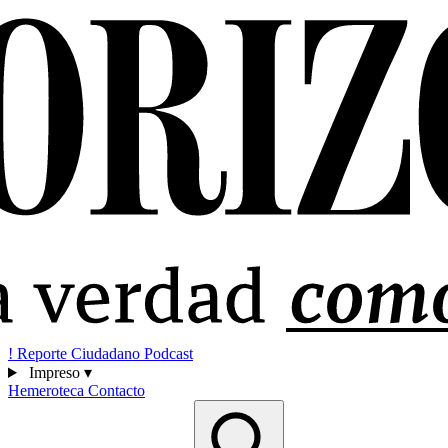
!
Reporte Ciudadano
Podcast
Impreso
▾
Hemeroteca
Contacto