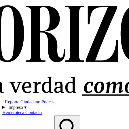
!
Reporte Ciudadano
Podcast
Impreso
▾
Hemeroteca
Contacto