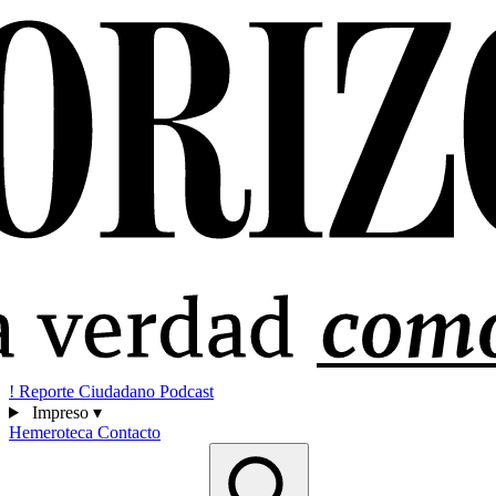
!
Reporte Ciudadano
Podcast
Impreso
▾
Hemeroteca
Contacto