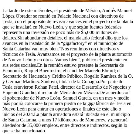
La tarde de este miércoles, el presidente de México, Andrés Manuel
López Obrador se reunió en Palacio Nacional con directivos de
Tesla, con el propósito de revisar avances en el proyecto de la planta
que se instalará en Nuevo León, y que según fuentes federales
representa una inversión de poco más de $5,000 millones de
dólares.Sin abundar en detalles, el mandatario federal dijo que los
avances en la instalación de la “gigafactory” en el municipio de
Santa Catarina van muy bien.“Nos reunimos con directivos y
técnicos de Tesla. Avanzamos en el proyecto de la planta automotriz
de Nuevo León y en otros. Vamos bien”, publicó el presidente en
sus redes sociales.En la reunión estuvo presente la Secretaria de
Economía, Raquel Buenrostro; el canciller Marcelo Ebrard; el
Secretario de Hacienda y Crédito Público, Rogelio Ramírez de la O,
y German Martínez Santoyo, titular de la Conagua.Por parte de
Tesla estuvieron Rohan Patel, director de Desarrollo de Negocios y
Eugenio Grandio, director de Mercado en México.De acuerdo con
el gobernador de Nuevo León, Samuel García, en un mes y medio
más podría colocarse la primera piedra de la gigafábrica de Tesla en
Nuevo León para entrar en operaciones a finales de este año o
inicios del 2024.La planta armadora estará ubicada en el municipio
de Santa Catarina, a unos 17 kilómetros de Monterrey, y generará
alrededor de 35,000 empleos, entre directos e indirectos, según lo
que se ha mencionado.