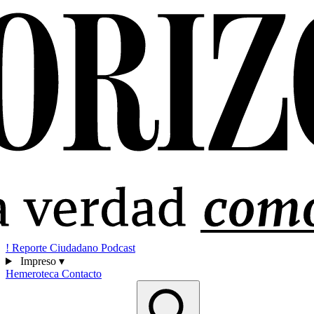
!
Reporte Ciudadano
Podcast
Impreso
▾
Hemeroteca
Contacto