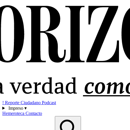
!
Reporte Ciudadano
Podcast
Impreso
▾
Hemeroteca
Contacto