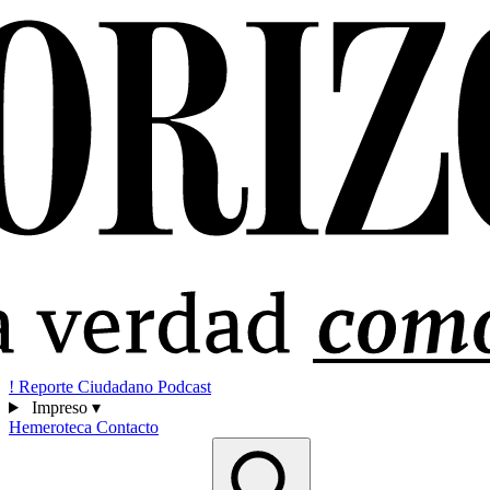
!
Reporte Ciudadano
Podcast
Impreso
▾
Hemeroteca
Contacto