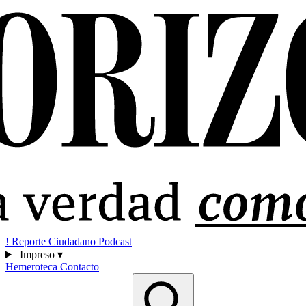
!
Reporte Ciudadano
Podcast
Impreso
▾
Hemeroteca
Contacto