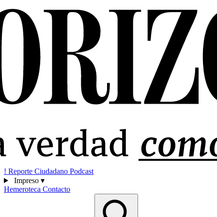
!
Reporte Ciudadano
Podcast
Impreso
▾
Hemeroteca
Contacto