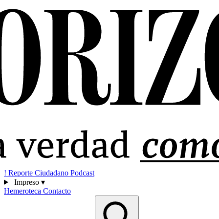
!
Reporte Ciudadano
Podcast
Impreso
▾
Hemeroteca
Contacto