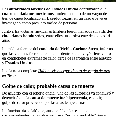
Las
autoridades forenses de Estados Unidos
confirmaron que
cuatro ciudadanos mexicanos
murieron dentro de un vagón de
tren de carga localizado en
Laredo, Texas,
en un caso que ya es
investigado como presunto tráfico de personas.
Junto a las víctimas mexicanas también fueron hallados sin vida
dos
ciudadanos hondureños
, entre ellos un adolescente de apenas 14
años.
La médica forense del
condado de Webb, Corinne Stern
, informó
que las víctimas fueron encontradas dentro de un vagón ferroviario
en condiciones extremas de calor, cerca de la frontera entre
México
y Estados Unidos.
Lee la nota completa:
Hallan seis cuerpos dentro de vagón de tren
en Texas
Golpe de calor, probable causa de muerte
De acuerdo con el reporte oficial, una de las autopsias ya concluyó y
determinó que la
causa de muerte fue hipertermia
, es decir, un
golpe de calor provocado por las altas temperaturas.
La funcionaria señaló que, aunque faltan los estudios
correspondientes de las otras víctimas, “es muy probable” que el