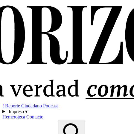
!
Reporte Ciudadano
Podcast
Impreso
▾
Hemeroteca
Contacto