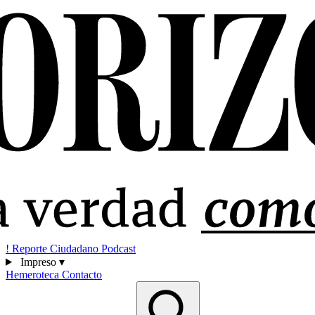
!
Reporte Ciudadano
Podcast
Impreso
▾
Hemeroteca
Contacto