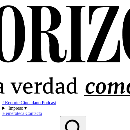
!
Reporte Ciudadano
Podcast
Impreso
▾
Hemeroteca
Contacto