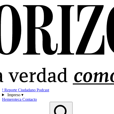
!
Reporte Ciudadano
Podcast
Impreso
▾
Hemeroteca
Contacto