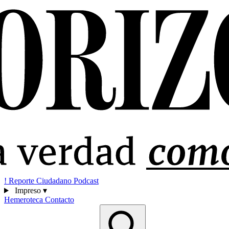
!
Reporte Ciudadano
Podcast
Impreso
▾
Hemeroteca
Contacto