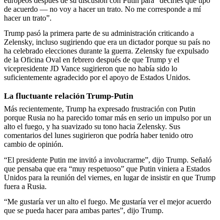
europeos después de su discusión con Putin para “decirles qué tipo
de acuerdo — no voy a hacer un trato. No me corresponde a mí
hacer un trato”.
Trump pasó la primera parte de su administración criticando a
Zelensky, incluso sugiriendo que era un dictador porque su país no
ha celebrado elecciones durante la guerra. Zelensky fue expulsado
de la Oficina Oval en febrero después de que Trump y el
vicepresidente JD Vance sugirieron que no había sido lo
suficientemente agradecido por el apoyo de Estados Unidos.
La fluctuante relación Trump-Putin
Más recientemente, Trump ha expresado frustración con Putin
porque Rusia no ha parecido tomar más en serio un impulso por un
alto el fuego, y ha suavizado su tono hacia Zelensky. Sus
comentarios del lunes sugirieron que podría haber tenido otro
cambio de opinión.
“El presidente Putin me invitó a involucrarme”, dijo Trump. Señaló
que pensaba que era “muy respetuoso” que Putin viniera a Estados
Unidos para la reunión del viernes, en lugar de insistir en que Trump
fuera a Rusia.
“Me gustaría ver un alto el fuego. Me gustaría ver el mejor acuerdo
que se pueda hacer para ambas partes”, dijo Trump.