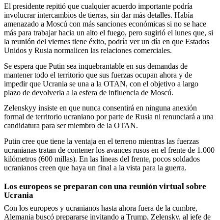
El presidente repitió que cualquier acuerdo importante podría
involucrar intercambios de tierras, sin dar más detalles. Había
amenazado a Moscú con más sanciones económicas si no se hace
más para trabajar hacia un alto el fuego, pero sugirió el lunes que, si
la reunión del viernes tiene éxito, podría ver un día en que Estados
Unidos y Rusia normalicen las relaciones comerciales.
Se espera que Putin sea inquebrantable en sus demandas de
mantener todo el territorio que sus fuerzas ocupan ahora y de
impedir que Ucrania se una a la OTAN, con el objetivo a largo
plazo de devolverla a la esfera de influencia de Moscú.
Zelenskyy insiste en que nunca consentirá en ninguna anexión
formal de territorio ucraniano por parte de Rusia ni renunciará a una
candidatura para ser miembro de la OTAN.
Putin cree que tiene la ventaja en el terreno mientras las fuerzas
ucranianas tratan de contener los avances rusos en el frente de 1.000
kilómetros (600 millas). En las líneas del frente, pocos soldados
ucranianos creen que haya un final a la vista para la guerra.
Los europeos se preparan con una reunión virtual sobre
Ucrania
Con los europeos y ucranianos hasta ahora fuera de la cumbre,
Alemania buscó prepararse invitando a Trump, Zelensky, al jefe de