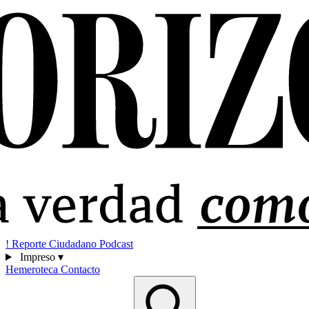
!
Reporte Ciudadano
Podcast
Impreso
▾
Hemeroteca
Contacto