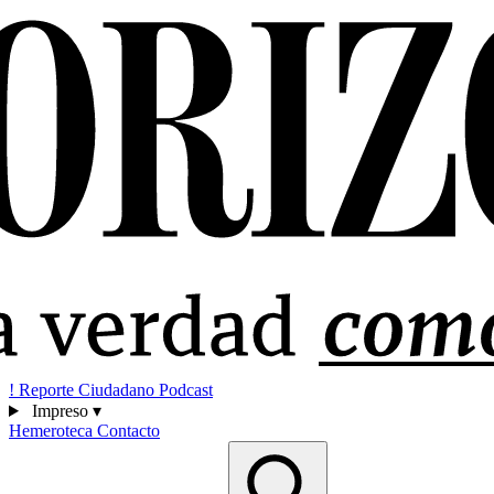
!
Reporte Ciudadano
Podcast
Impreso
▾
Hemeroteca
Contacto