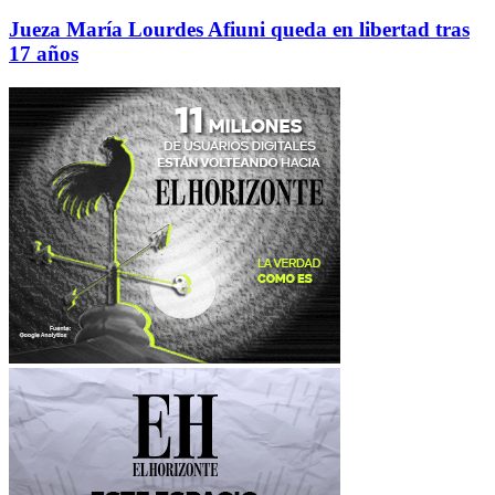
Jueza María Lourdes Afiuni queda en libertad tras
17 años