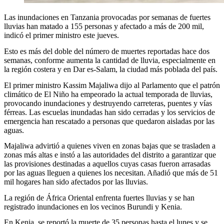
Las inundaciones en Tanzania provocadas por semanas de fuertes
lluvias han matado a 155 personas y afectado a más de 200 mil,
indicó el primer ministro este jueves.
Esto es más del doble del número de muertes reportadas hace dos
semanas, conforme aumenta la cantidad de lluvia, especialmente en
la región costera y en Dar es-Salam, la ciudad más poblada del país.
El primer ministro Kassim Majaliwa dijo al Parlamento que el patrón
climático de El Niño ha empeorado la actual temporada de lluvias,
provocando inundaciones y destruyendo carreteras, puentes y vías
férreas. Las escuelas inundadas han sido cerradas y los servicios de
emergencia han rescatado a personas que quedaron aisladas por las
aguas.
Majaliwa advirtió a quienes viven en zonas bajas que se trasladen a
zonas más altas e instó a las autoridades del distrito a garantizar que
las provisiones destinadas a aquellos cuyas casas fueron arrasadas
por las aguas lleguen a quienes los necesitan. Añadió que más de 51
mil hogares han sido afectados por las lluvias.
La región de África Oriental enfrenta fuertes lluvias y se han
registrado inundaciones en los vecinos Burundi y Kenia.
En Kenia, se reportó la muerte de 35 personas hasta el lunes y se