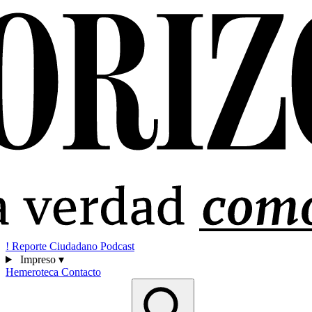
!
Reporte Ciudadano
Podcast
Impreso
▾
Hemeroteca
Contacto