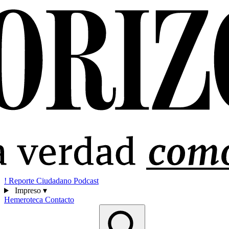
!
Reporte Ciudadano
Podcast
Impreso
▾
Hemeroteca
Contacto