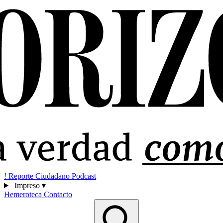
!
Reporte Ciudadano
Podcast
Impreso
▾
Hemeroteca
Contacto