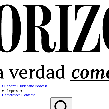
!
Reporte Ciudadano
Podcast
Impreso
▾
Hemeroteca
Contacto