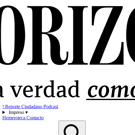
!
Reporte Ciudadano
Podcast
Impreso
▾
Hemeroteca
Contacto