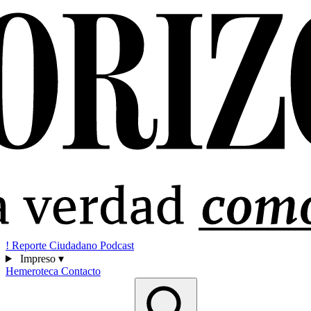
!
Reporte Ciudadano
Podcast
Impreso
▾
Hemeroteca
Contacto