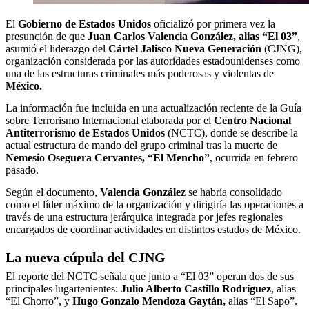
El
Gobierno de Estados Unidos
oficializó por primera vez la
presunción de que
Juan Carlos Valencia González, alias “El 03”
,
asumió el liderazgo del
Cártel Jalisco Nueva Generación
(CJNG),
organización considerada por las autoridades estadounidenses como
una de las estructuras criminales más poderosas y violentas de
México.
La información fue incluida en una actualización reciente de la Guía
sobre Terrorismo Internacional elaborada por el
Centro Nacional
Antiterrorismo de Estados Unidos
(NCTC), donde se describe la
actual estructura de mando del grupo criminal tras la muerte de
Nemesio Oseguera Cervantes, “El Mencho”
, ocurrida en febrero
pasado.
Según el documento,
Valencia González
se habría consolidado
como el líder máximo de la organización y dirigiría las operaciones a
través de una estructura jerárquica integrada por jefes regionales
encargados de coordinar actividades en distintos estados de México.
La nueva cúpula del CJNG
El reporte del NCTC señala que junto a “El 03” operan dos de sus
principales lugartenientes:
Julio Alberto Castillo Rodríguez
, alias
“El Chorro”, y
Hugo Gonzalo Mendoza Gaytán,
alias “El Sapo”.