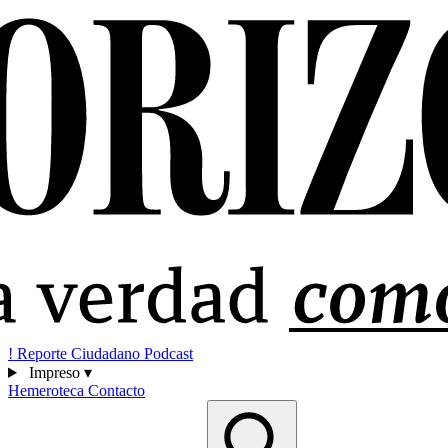
!
Reporte Ciudadano
Podcast
Impreso
▾
Hemeroteca
Contacto