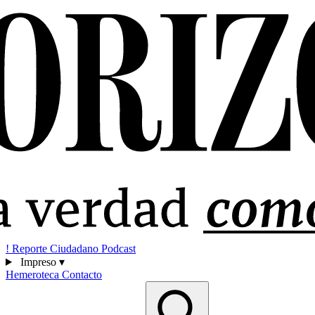
!
Reporte Ciudadano
Podcast
Impreso
▾
Hemeroteca
Contacto