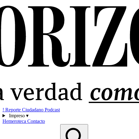
!
Reporte Ciudadano
Podcast
Impreso
▾
Hemeroteca
Contacto