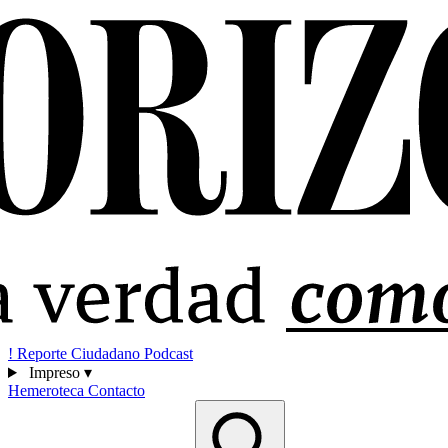
!
Reporte Ciudadano
Podcast
Impreso
▾
Hemeroteca
Contacto