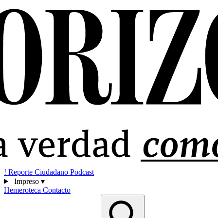
!
Reporte Ciudadano
Podcast
Impreso
▾
Hemeroteca
Contacto