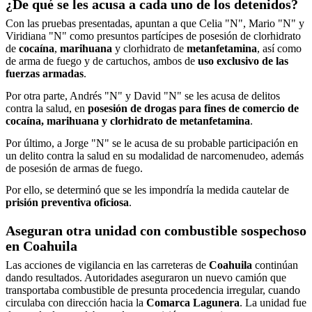
¿De qué se les acusa a cada uno de los detenidos?
Con las pruebas presentadas, apuntan a que Celia "N", Mario "N" y
Viridiana "N" como presuntos partícipes de posesión de clorhidrato
de
cocaína
,
marihuana
y clorhidrato de
metanfetamina
, así como
de arma de fuego y de cartuchos, ambos de
uso exclusivo de las
fuerzas armadas
.
Por otra parte, Andrés "N" y David "N" se les acusa de delitos
contra la salud, en
posesión de drogas para fines de comercio de
cocaína, marihuana y clorhidrato de metanfetamina
.
Por último, a Jorge "N" se le acusa de su probable participación en
un delito contra la salud en su modalidad de narcomenudeo, además
de posesión de armas de fuego.
Por ello, se determinó que se les impondría la medida cautelar de
prisión preventiva
oficiosa
.
Aseguran otra unidad con combustible sospechoso
en Coahuila
Las acciones de vigilancia en las carreteras de
Coahuila
continúan
dando resultados. Autoridades aseguraron un nuevo camión que
transportaba combustible de presunta procedencia irregular, cuando
circulaba con dirección hacia la
Comarca Lagunera
. La unidad fue