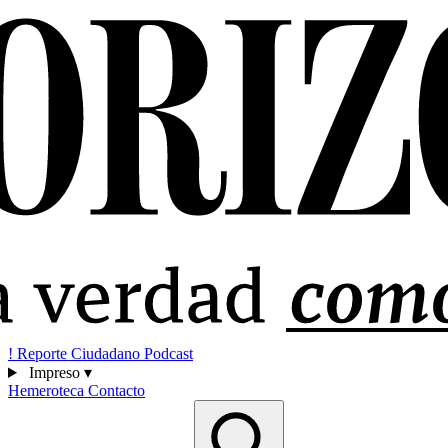
!
Reporte Ciudadano
Podcast
Impreso
▾
Hemeroteca
Contacto