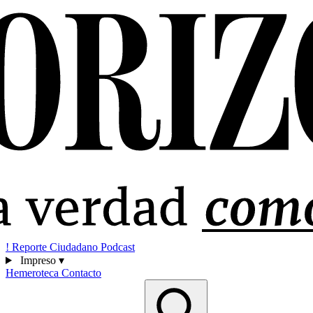
!
Reporte Ciudadano
Podcast
Impreso
▾
Hemeroteca
Contacto