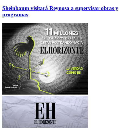
Sheinbaum visitará Reynosa a supervisar obras y
programas