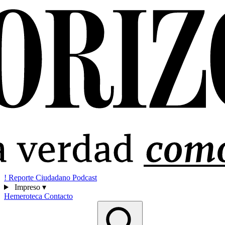
!
Reporte Ciudadano
Podcast
Impreso
▾
Hemeroteca
Contacto