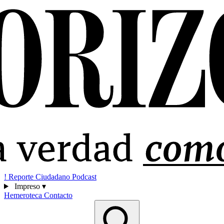
!
Reporte Ciudadano
Podcast
Impreso
▾
Hemeroteca
Contacto