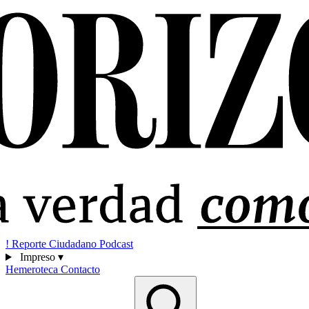
!
Reporte Ciudadano
Podcast
Impreso
▾
Hemeroteca
Contacto