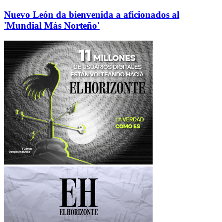
Nuevo León da bienvenida a aficionados al
'Mundial Más Norteño'