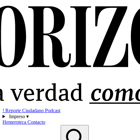
!
Reporte Ciudadano
Podcast
Impreso
▾
Hemeroteca
Contacto