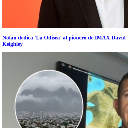
Nolan dedica 'La Odisea' al pionero de IMAX David
Keighley