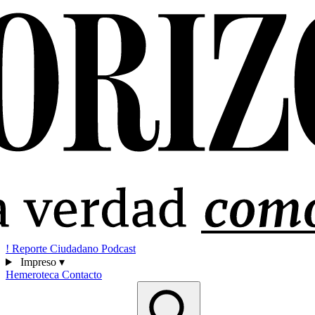
!
Reporte Ciudadano
Podcast
Impreso
▾
Hemeroteca
Contacto