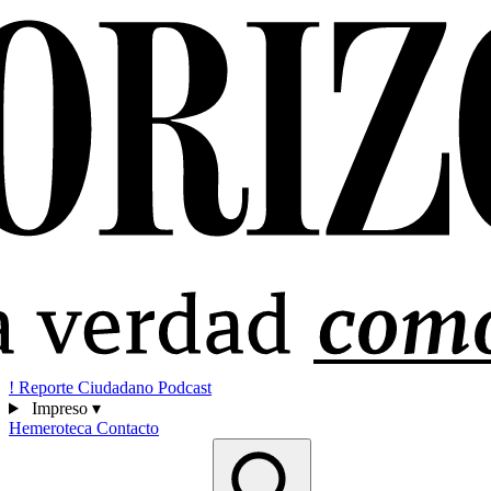
!
Reporte Ciudadano
Podcast
Impreso
▾
Hemeroteca
Contacto