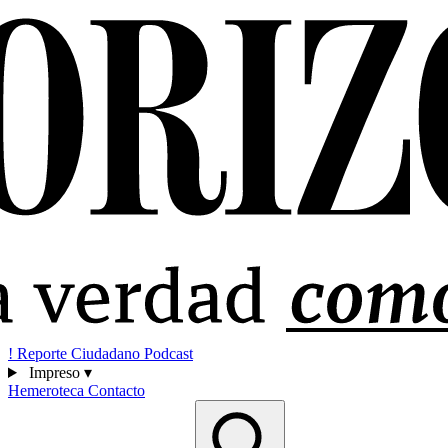
!
Reporte Ciudadano
Podcast
Impreso
▾
Hemeroteca
Contacto